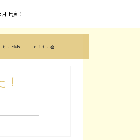
7〜8月上演！
ｔ． club
ｒｉｔ．会
た！
。