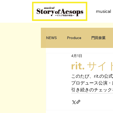
music
NEWS
Produce
門田奈菜
4月1日
原田千弘
rit.
このたび、rit.の
プロデュース公演・
引き続きのチェック