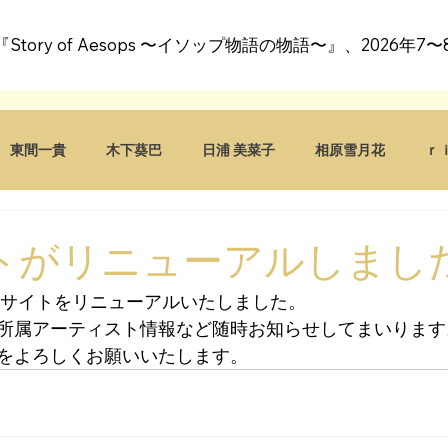
al『Story of Aesops 〜イソップ物語の物語〜』、2026年
東間一貴
木下葵巴
日浦 美菜子
相原雪月花
ｒｉ
 サイトがリニューアルしまし
公式サイトをリニューアルいたしました。
所属アーティスト情報など随時お知らせしてまいります
をよろしくお願いいたします。