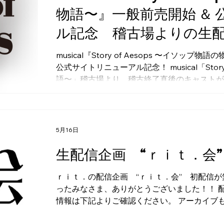
物語〜』一般前売開始 ＆
ル記念 稽古場よりの生
musical『Story of Aesops 〜イソ
公式サイトリニューアル記念！ musical「Story
語〜」稽古場より、稽古終了直後のキャストが
す。。 どうぞ、ご視聴ください！！ ～～～～
定） 門田菜奈、若松渓太、新野尾七奈、木下
・5月30日（土）19:00開始予定 ・視聴は 
5月16日
生配信企画 “ｒｉｔ．
ｒｉｔ．の配信企画 “ｒｉｔ．会” 初配信が
ったみなさま、ありがとうございました！！ 
情報は下記よりご確認ください。 アーカイブ
参加くださった原田雄一さんへ心からの感謝と