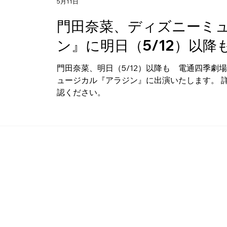
5月11日
七奈／木下 葵巴（Wｷｬｽﾄ） ウィスパーＥ （ハンナ、大地、他） 沼尾 みゆき／雅
門田奈菜、ディズニーミ
原 慶（Wｷｬｽﾄ） ウィスパーＦ （パビロス、ペテゴレ、王、他） 小柳 友／川原
一馬（Wｷｬｽﾄ） ◆東京公演 日程：2026年7月1
ン』に明日（5/12）以降
場 シアターイースト ◆大阪公演 日程：2026年
門田奈菜、明日（5/12）以降も 電通四季劇
ュージカル『アラジン』に出演いたします。 
認ください。