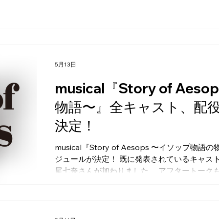
を宜しくお願いいたします。 ～～～～～～～
◆『Private Fears in Public Place
官山 https://artistslinks.com/1102/ ◆オリジナル朗読劇プロジェクト アオハルパレ
ット2026 「Pink&Brown」 5月15（金）～17日
kokono.com/kyugeki/2026/04/id-15114 ◆ミュージカル『メリー・ポピンズ』 大
阪公演 5月21日（木）～6月6日（土） 梅
5月13日
https://marypoppins2026.jp/
musical『Story of A
物語〜』全キャスト、配
決定！
musical『Story of Aesops 〜イソ
ジュールが決定！ 既に発表されているキャス
尾七奈さんが加わりました。 アフタートーク
シャルサイト にてお楽しみください。 チケ
す。 ◆キャスト ウィスパーＡ （ティモス、他） 冨岡 健翔 ウィスパーＢ
エ、他） 門田 奈菜、白鳥 光夏（Wｷｬｽﾄ） ウィスパーＣ （幼いティモス、風、
他） 佐藤 匠／若松 渓太（Wｷｬｽﾄ） ウィスパーＤ （幼いタナエ、水、他） 新野尾