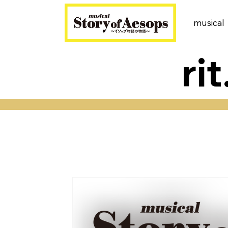
music
ri