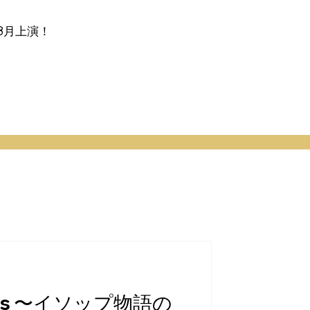
7〜8月上演！
esops 〜イソップ物語の