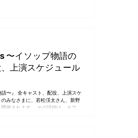
～～～～～～～～～～～～～
』 4月24日（金）～5月24日（日） シアター代
（日） 浅草九劇 https://asakusa-
田芸術劇場 メインホール
esops 〜イソップ物語の
役、上演スケジュール
ップ物語の物語〜』 全キャスト、配役、上演スケ
トのみなさまに、若松渓太さん、新野
も開催されます。 その詳細は、オフィ
ットの オフィシャル先行 も行いま
 （タナ