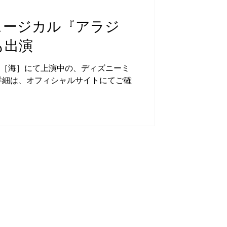
ュージカル『アラジ
2日(日)～26日(日) 会場：東京芸術劇
も出演
8月8日(土)、9日(日
場［海］にて上演中の、ディズニーミ
詳細は、オフィシャルサイトにてご確