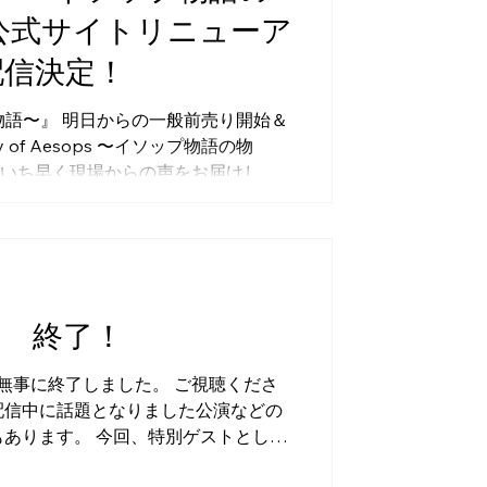
 公式サイトリニューア
配信決定！
ップ物語の物語〜』 明日からの一般前売り開始＆
 of Aesops 〜イソップ物語の物
いち早く現場からの声をお届けしま
～～～～～～ ・参加メンバー （予
葵巴、雅原 慶、小柳 友、川原一馬
コチラ から
会” 終了！
無事に終了しました。 ご視聴くださ
配信中に話題となりました公演などの
もあります。 今回、特別ゲストとして
共に、 これからもｒｉｔ．メンバー