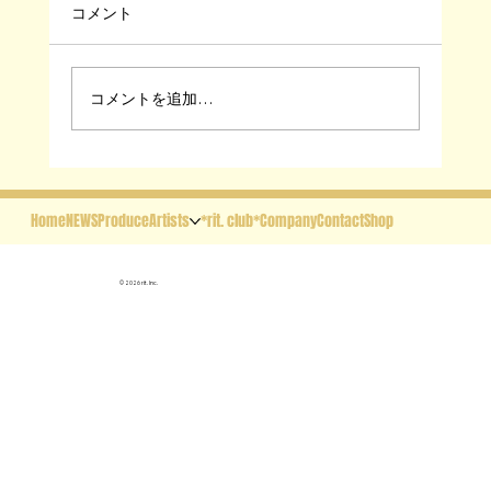
コメント
コメントを追加…
musical『Story of Aesops 〜イソップ
物語の物語〜』全キャスト、配役、上演
Home
NEWS
Produce
Artists
*rit. club*
Company
Contact
Shop
スケジュール決定！
© 2026 rit. Inc.