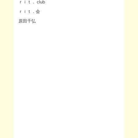
ｒｉｔ． club
ｒｉｔ．会
原田千弘