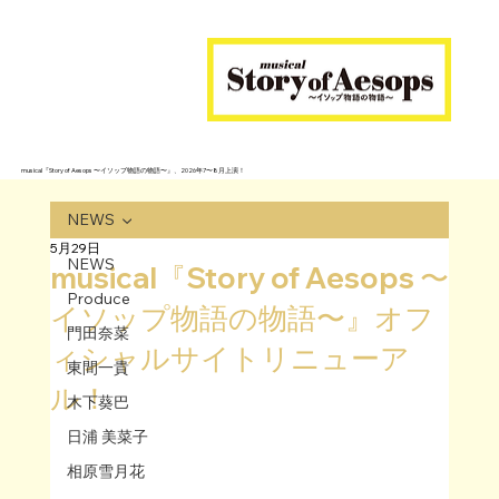
musical『Story of Aesops 〜イソップ物語の物語〜』、2026年7〜8月上演！
NEWS
5月29日
NEWS
musical『Story of Aesops 〜
Produce
イソップ物語の物語〜』オフ
門田奈菜
ィシャルサイトリニューア
東間一貴
ル！
木下葵巴
日浦 美菜子
相原雪月花