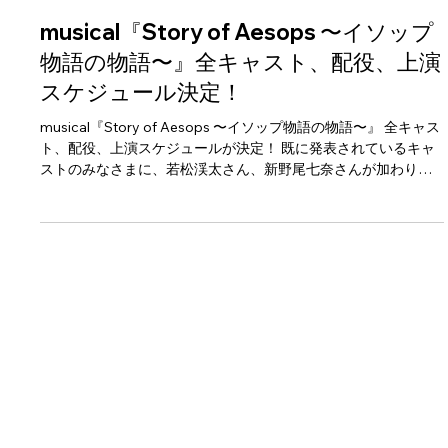
5月13日
musical『Story of Aesops 〜イソップ
物語の物語〜』全キャスト、配役、上演
スケジュール決定！
musical『Story of Aesops 〜イソップ物語の物語〜』 全キャス
ト、配役、上演スケジュールが決定！ 既に発表されているキャ
ストのみなさまに、若松渓太さん、新野尾七奈さんが加わりま
した。 アフタートークも開催されます。 その詳細は、オフィシ
ャルサイト にてお楽しみください。 チケットの オフィシャ
ル先行 も行います。 ◆キャスト ウィスパーＡ （ティモス、
他） 冨岡 健翔 ウィスパーＢ （タナエ、他） 門田 奈菜、白鳥