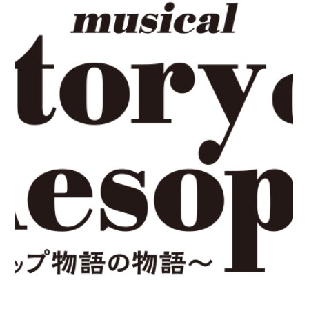
光夏（Wｷｬｽﾄ） ウィスパーＣ （幼いティモス、風、他） 佐藤
匠／若松 渓太（Wｷｬｽﾄ） ウィスパーＤ （幼いタナエ、水、
他） 新野尾 七奈／木下 葵巴（Wｷｬｽﾄ） ウィスパーＥ （ハン
ナ、大地、他） 沼尾 みゆき／雅原 慶（Wｷｬｽﾄ） ウィスパー
Ｆ （パビロス、ペテゴレ、王、他） 小柳 友／川原 一馬（W
ｷｬｽﾄ） ◆東京公演 日程：2026年7月12日(日)～26日(日) 会場：
東京芸術劇場 シアターイースト ◆大阪公演 日程：2026年8月8
日(土)、9日(日