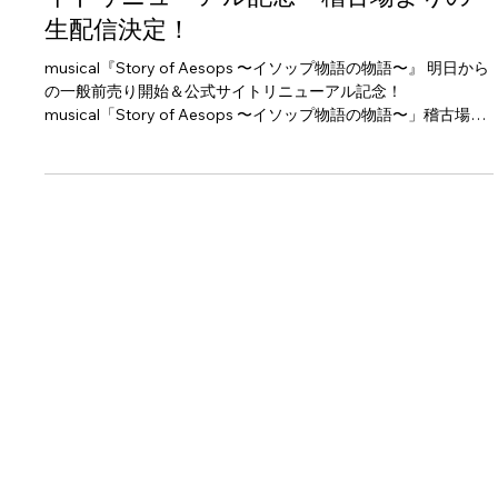
物語の物語〜』一般前売開始 ＆ 公式サ
イトリニューアル記念 稽古場よりの
生配信決定！
musical『Story of Aesops 〜イソップ物語の物語〜』 明日から
の一般前売り開始＆公式サイトリニューアル記念！
musical「Story of Aesops 〜イソップ物語の物語〜」稽古場よ
り、稽古終了直後のキャストがいち早く現場からの声をお届け
します。。 どうぞ、ご視聴ください！！ ～～～～～～～～～～
・参加メンバー （予定） 門田菜奈、若松渓太、新野尾七奈、
木下葵巴、雅原 慶、小柳 友、川原一馬 ・5月30日（土）19:00
開始予定 ・視聴は コチラ から