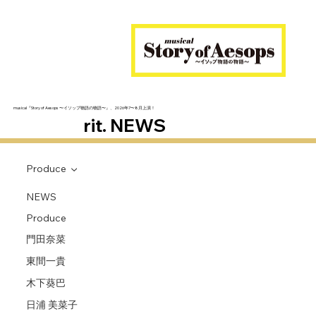
musical『Story of Aesops 〜イソップ物語の物語〜』、2026年7〜8月上演！
rit. NEWS
Produce
NEWS
Produce
門田奈菜
東間一貴
木下葵巴
日浦 美菜子