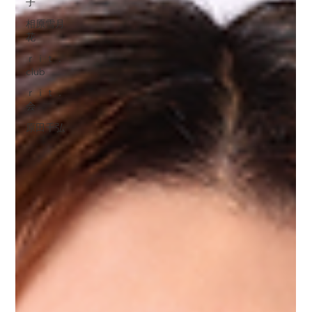
子
相原雪月
花
ｒｉｔ．
club
ｒｉｔ．
会
原田千弘