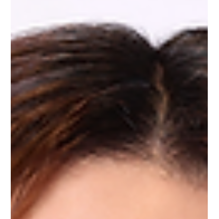
『山に行こう。』 旗揚げ公演 『サーカス』 ★会場★
APOCシアター 〒156-0054 東京都世田谷区桜丘５丁目
４７−４ 小田急線千歳船橋駅下車徒歩3分 ★公演スケジ
ュール★ 9月25日(金) 19:30 9月26日(土) 13:00/17:00 9
月27日(日) 12:00/15:30 ※開場は全て30分前 ★スタッフ
＆キャスト★ 〔スタッフ〕 作 ：島川柊 演
出：東間一貴 振 付：松井英理 照 明：中村仁(黒
猿) 音 響：安藤仁美(株式会社アントラクト) 舞台監
督：水澤桃花(箱馬研究所) 演出助手・振付助手：河合美
夕 宣伝美術・グラフィックデザイン：LEI'OH 〔キャス
ト〕 エリイ 松井英理 レオン LEI'OH ハル 岡田治
己 ナナ 井上花菜 トマ 東間一貴 ★チケッ
ト詳細★ 全席自由 ・通常券 ¥5,000-(税込) ・優先入場
券 ¥5,500-(税込)...