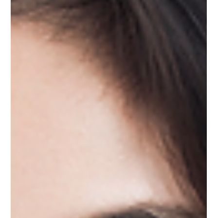
トーリー》 ここは北欧の街・エシルクルーナ。 この街
の子どもたちにプレゼントを配る担当になったのは、新
米サンタのカーリ。 少し天然であわてもののカーリは
子どもたちが大好きで、街に住むことを夢見ています。
同僚のルーカスのサポートで、遥か北の村からエシルク
ルーナに引っ越してきたカーリ。夢に見た街での暮らし
は順風満帆‥とはいきませんが、温かな街の人々に助け
られてピザの配達の仕事を始めたカーリは、一躍、街の
人気者に。 配達先で出逢った少女