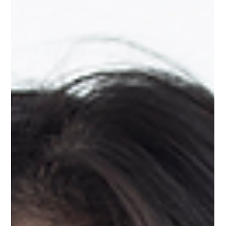
6月10日
★出演情報★ 東間一貴 ミュー
ジカル「サンタがいる街」
（11/21～23）に出演！
東間一貴が、 ミュージカル「サンタがいる街」に出演
いたします。 詳細は、下記よりご確認ください。 ★～
～～★～～～★～～～★～～～★ ミュージカル「サン
タがいる街」 原作：清水 順 オリジナル脚本・作詞・作
編曲：田廻弘志 潤色・脚本・演出：山崎義也 振付：吉
村摩耶 期間：11月21日（土）〜23日（月祝）6回公演予
定 劇場：草月ホール（東京メトロ銀座線・半蔵門線 都
営大江戸線「青山一丁目」駅 出演：早希（カーリ役）
東間一貴（ルーカス役） 樋口麻美（キル
スティ役） 友石竜也（ダニエル役） 他 《ス