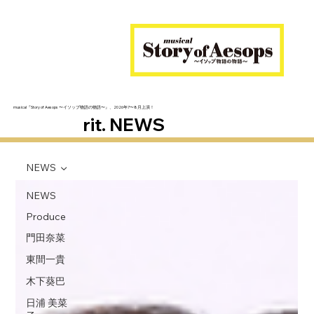
musical『Story of Aesops 〜イソップ物語の物語〜』、2026年7〜8月上演！
rit. NEWS
NEWS
NEWS
Produce
門田奈菜
東間一貴
木下葵巴
日浦 美菜