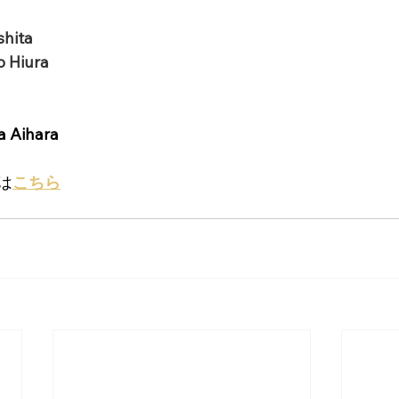
hita
Hiura
Aihara
は
こちら