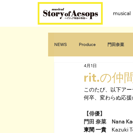
music
NEWS
Produce
門田奈菜
4月1日
原田千弘
rit.の
このたび、以下アー
何卒、変わらぬ応援
【俳優】
門田 奈菜　Nana Ka
東間 一貴
　Kazuki 