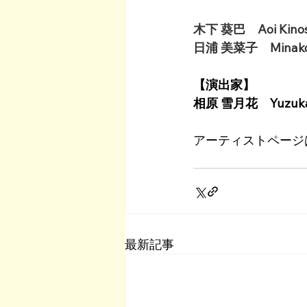
木下 葵巴　Aoi Kinos
日浦 美菜子　Minako 
【演出家】
相原 雪月花　Yuzuka 
アーティストページ
最新記事