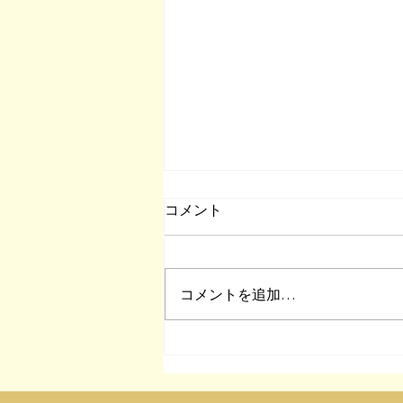
コメント
コメントを追加…
演劇集団『山に行こう。』旗
揚げ公演『サーカス』情報解
禁