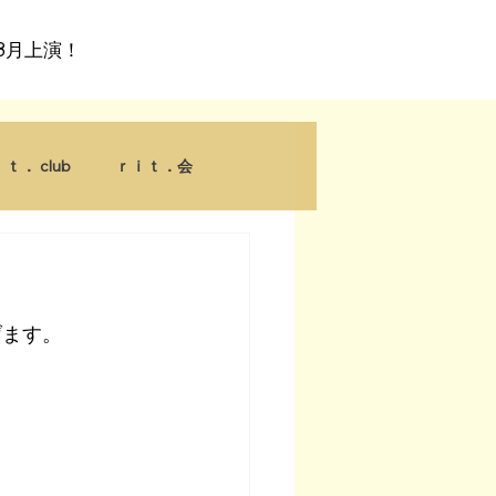
7〜8月上演！
ｔ． club
ｒｉｔ．会
げます。