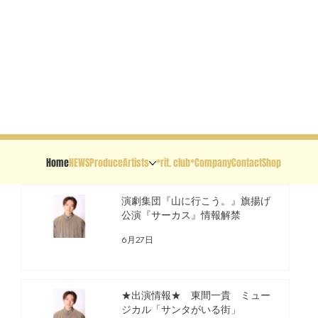
Home
NEWS
Produce
Artists
*rit. club*
Company
Contact
Shop
演劇集団『山に行こう。』旗揚げ
公演『サーカス』情報解禁
6月27日
★出演情報★ 東間一貴 ミュー
ジカル「サンタがいる街」