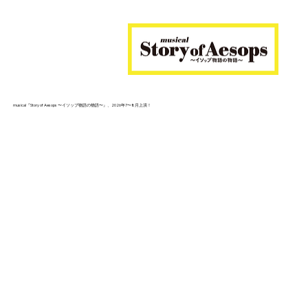
musical『Story of Aesops 〜イソップ物語の物語〜』、2026年7〜8月上演！